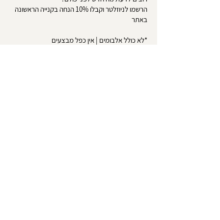
הרשמו לניוזלטר וקבלו 10% הנחה בקנייה הראשונה
באתר
*לא כולל אלבומים | אין כפל מבצעים
שליחה
אודות
צרו קשר
טופס ביטול עסקה
משלוחים והחזרות
הסדרי נגישות
מדיניות פרטיות
תקנון האתר
|
שירות לקוחות:
052-8417071
info@little-pieces.co.il
© Little Pieces | האתר מנוסח בלשון נקבה אך פונה לשני