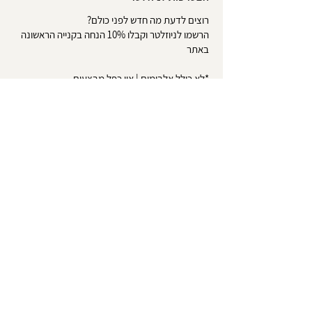
רוצים לדעת מה חדש לפני כולם?
הרשמו לניוזלטר וקבלו 10% הנחה בקנייה הראשונה
באתר
*לא כולל אלבומים | אין כפל מבצעים
שליחה
אודות
צרו קשר
טופס ביטול עסקה
משלוחים והחזרות
הסדרי נגישות
מדיניות פרטיות
תקנון האתר
|
שירות לקוחות:
052-8417071
info@little-pieces.co.il