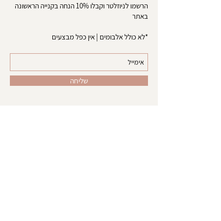
הרשמו לניוזלטר וקבלו 10% הנחה בקנייה הראשונה
באתר
*לא כולל אלבומים | אין כפל מבצעים
שליחה
אודות
צרו קשר
טופס ביטול עסקה
משלוחים והחזרות
הסדרי נגישות
מדיניות פרטיות
תקנון האתר
|
שירות לקוחות:
052-8417071
info@little-pieces.co.il
© Little Pieces | האתר מנוסח בלשון נקבה אך פונה לשני