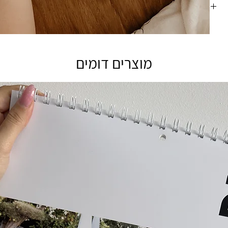
מסודרות
מונה
מט
מוצרים דומים
חה