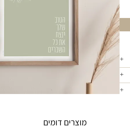
- 13-18 ס"מ | 21-30 ס"מ | 30-40
ורה
ין
סך
ה
מוצרים דומים
תית,