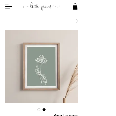
הדפס | הילי