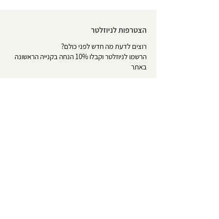
הצטרפות לניוזלטר
רוצים לדעת מה חדש לפני כולם?
הרשמו לניוזלטר וקבלו 10% הנחה בקנייה הראשונה
באתר
*לא כולל אלבומים | אין כפל מבצעים
שליחה
אודות
צרו קשר
טופס ביטול עסקה
משלוחים והחזרות
הסדרי נגישות
מדיניות פרטיות
תקנון האתר