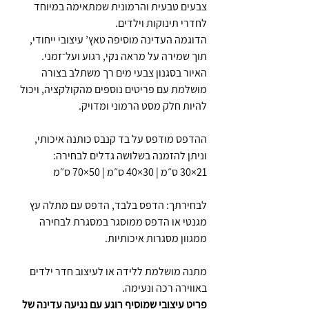
צבעים טבעית והרמונית שמתאימה במיוחד
לחדרי תינוקות וילדים.
הדוגמה העדינה מוסיפה טאץ’ עיצובי ייחודי,
תוך שמירה על מראה נקי, רגוע ועל־זמני.
האיור בסגנון צבעי מים רך משתלב בצורה
מושלמת עם פריטים נוספים מהקולקציה, ויכול
להיות חלק מסט הרמוני ומדויק.
ההדפס מודפס על בד קנבס כותנה איכותי,
וניתן להזמנה בשלושה גדלים לבחירה:
21×30 ס״מ | 30×40 ס״מ | 50×70 ס״מ
לבחירתך: הדפס בלבד, הדפס עם מתלה עץ
מגנטי או הדפס ממוסגר במסגרת לבחירה
ממגוון מסגרות איכותיות.
מתנה מושלמת ללידה או לעיצוב חדר ילדים
באווירה רכה ונעימה.
פריט עיצובי שמוסיף רוגע עם נגיעה עדינה של