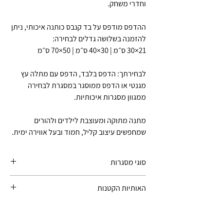
וחדרי משחק.
ההדפס מודפס על בד קנבס כותנה איכותי, ניתן
להזמנה בשלושה גדלים לבחירה:
21×30 ס״מ | 30×40 ס״מ | 50×70 ס״מ
לבחירתך: הדפס בלבד, הדפס עם מתלה עץ
מגנטי או הדפס ממוסגר במסגרת לבחירה
ממגוון מסגרות איכותיות.
מתנה מתוקה ומעוצבת לילדים ולהורים
שמחפשים עיצוב קליל, חמוד ובעל אווירה ימית.
סוגי מסגרות
מתלה עץ -
לייסטים מעץ עם מגנטים
האותיות הקטנות
נסתרים המתאימים לתליית הדפסים בצורה
קלה ונוחה
ייתכן שוני קל בין הצבעים המוצגים במסך לבין
מסגרת עץ אלון
- מסגרת עץ אלון טבעי,