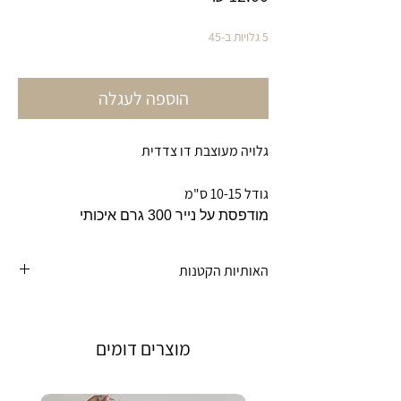
5 גלויות ב-45
הוספה לעגלה
גלויה מעוצבת דו צדדית
גודל 10-15 ס"מ
מודפסת על נייר 300 גרם איכותי
האותיות הקטנות
ייתכן שוני קל בין הצבעים המוצגים במסך לבין
הצבעים במוצר הסופי עקב ההבדלים בין מסך
מוצרים דומים
למסך
*התמונות להמחשה בלבד*