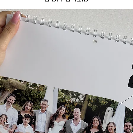
בע
שליח