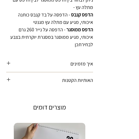
מתלה עץ -
הדפס קנבס
- הדפסה על בד קנבס כותנה
איכותי, מגיע עם מתלה עץ מגנטי
הדפס ממוסגר
- הדפסה על נייר 260 גרם
איכותי, מגיע ממוסגר במסגרת יוקרתית בצבע
לבחירתכן
איך מזמינים
1.בוחרים את צבע ההדפס | גודל ההדפס |
האותיות הקטנות
מסגרת | הדגם המבוקש.
2.מזינים בתיבת הטקסט את הפרטים הנחוצים:
יתכן שוני קל בין הצבעים המוצגים במסך לבין
שם הבייבי (כולל שם משפחה) | תאריך לידה |
הצבעים במוצר הסופי עקב ההבדלים בין מסך
שעת לידה | משקל.
מוצרים דומים
למסך
*ניתן לכתוב בעברית/אנגלית - ההדפס יהיה
בהתאם*
*התמונות להמחשה בלבד*
3. מבצעים את הרכישה.
4. קובץ לאישור סופי לפני הדפסה ישלח אליך