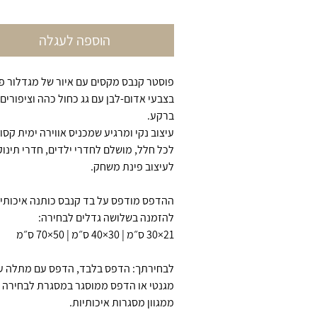
הוספה לעגלה
פוסטר קנבס מקסים עם איור של מגדלור פ
בצבעי אדום-לבן עם גג כחול כהה וציפורים
ברקע.
עיצוב נקי ומרגיע שמכניס אווירה ימית קסו
לכל חלל, מושלם לחדרי ילדים, חדרי תינוק
לעיצוב פינת משחק.
ההדפס מודפס על בד קנבס כותנה איכותי, 
להזמנה בשלושה גדלים לבחירה:
21×30 ס״מ | 30×40 ס״מ | 50×70 ס״מ
לבחירתך: הדפס בלבד, הדפס עם מתלה ע
מגנטי או הדפס ממוסגר במסגרת לבחירה
ממגוון מסגרות איכותיות.