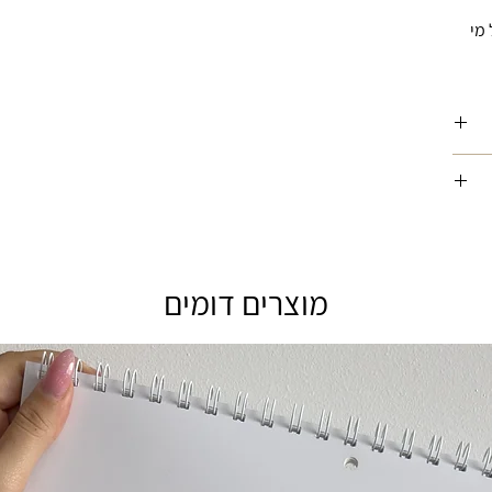
מי
ורה
ין
סך
ה
מוצרים דומים
תית,
וי