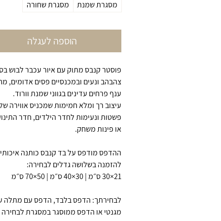
מסגרת שמנת
מסגרת שחורה
הוספה לעגלה
פוסטר קנבס מתוק עם איור עכבר לבוש בסו
צהבהב ונעים ובמכנסיים פסים אדומים, מח
ענף פרחים עדינים בגווני שמנת וורוד.
עיצוב רך ומלא חמימות שמכניס אווירה של
פשטות ונעימות לחדר הילדים, חדר התינו
או פינות משחק.
ההדפס מודפס על בד קנבס כותנה איכותי, 
להזמנה בשלושה גדלים לבחירה:
21×30 ס״מ | 30×40 ס״מ | 50×70 ס״מ
לבחירתך: הדפס בלבד, הדפס עם מתלה ע
מגנטי או הדפס ממוסגר במסגרת לבחירה