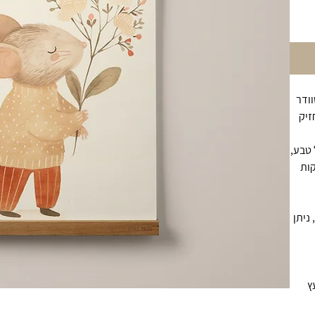
ודר
זיק
 טבע,
קות
ניתן
ץ