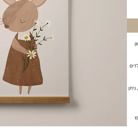
ן
לדים
ניתן
ץ