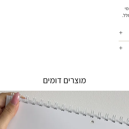
מי
לל.
ורה
ין
סך
ה
מוצרים דומים
תית,
וי