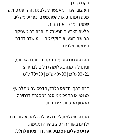
בקו נקי ורך.
העיצוב העדין מאפשר לשלב את ההדפס כחלק
מסט תמונות, או להשתמש בו כפריט משלים
שמאזן ומרכך את הקיר.
פלטת הצבעים הניטרלית והבהירה מעניקה
תחושת רוגע, אור וקלילות — מושלם לחדרי
תינוקות וילדים.
ההדפס מודפס על בד קנבס כותנה איכותי,
וניתן להזמנה בשלושה גדלים לבחירה:
21×30 ס״מ | 30×40 ס״מ | 50×70 ס״מ
לבחירתך: הדפס בלבד, הדפס עם מתלה עץ
מגנטי או הדפס ממוסגר במסגרת לבחירה
ממגוון מסגרות איכותיות.
מתנה מושלמת ללידה או להשלמת עיצוב חדר
ילדים באווירה רכה, בהירה ונעימה.
פריט משלים שמכניס אור, רוך ואיזון לחלל.