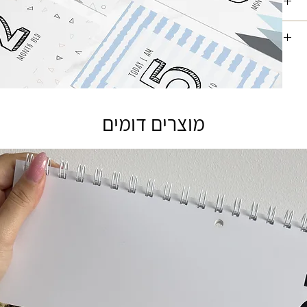
ין
החודש
סך
דילת
מוצרים דומים