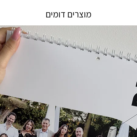
ה
מוצרים דומים
תית,
וי