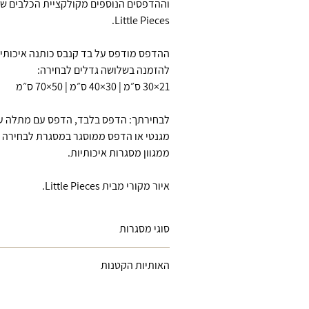
וההדפסים הנוספים מקולקציית הכלבים ש
Little Pieces.
ההדפס מודפס על בד קנבס כותנה איכותי, 
להזמנה בשלושה גדלים לבחירה:
21×30 ס״מ | 30×40 ס״מ | 50×70 ס״מ
לבחירתך: הדפס בלבד, הדפס עם מתלה ע
מגנטי או הדפס ממוסגר במסגרת לבחירה
ממגוון מסגרות איכותיות.
איור מקורי מבית Little Pieces.
סוגי מסגרות
מתלה עץ -
לייסטים מעץ עם מגנטים
האותיות הקטנות
נסתרים המתאימים לתליית הדפסים בצ
קלה ונוחה
ייתכן שוני קל בין הצבעים המוצגים במסך לב
מסגרת עץ אלון
- מסגרת עץ אלון טבעי,
הצבעים במוצר הסופי עקב ההבדלים בין מ