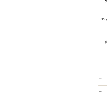
ל
ניתן
ץ
ורה
ין
סך