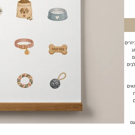
יזרים
ג
ם
לבים
תאים
ת
ם
עם