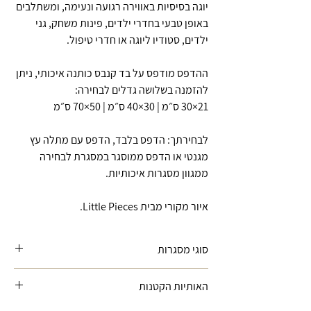
יוגה בסיסיות באווירה רגועה ונעימה, ומשתלבים
באופן טבעי בחדרי ילדים, פינות משחק, גני
ילדים, סטודיו ליוגה או חדרי טיפול.
ההדפס מודפס על בד קנבס כותנה איכותי, ניתן
להזמנה בשלושה גדלים לבחירה:
21×30 ס״מ | 30×40 ס״מ | 50×70 ס״מ
לבחירתך: הדפס בלבד, הדפס עם מתלה עץ
מגנטי או הדפס ממוסגר במסגרת לבחירה
ממגוון מסגרות איכותיות.
איור מקורי מבית Little Pieces.
סוגי מסגרות
מתלה עץ -
לייסטים מעץ עם מגנטים
האותיות הקטנות
נסתרים המתאימים לתליית הדפסים בצורה
קלה ונוחה