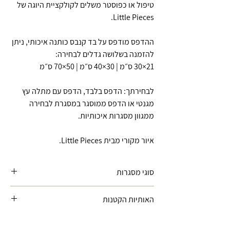
טיפול או כפוסטר משלים לקולקציית היוגה של
Little Pieces.
ההדפס מודפס על בד קנבס כותנה איכותי, ניתן
להזמנה בשלושה גדלים לבחירה:
21×30 ס״מ | 30×40 ס״מ | 50×70 ס״מ
לבחירתך: הדפס בלבד, הדפס עם מתלה עץ
מגנטי או הדפס ממוסגר במסגרת לבחירה
ממגוון מסגרות איכותיות.
איור מקורי מבית Little Pieces.
סוגי מסגרות
מתלה עץ -
לייסטים מעץ עם מגנטים
האותיות הקטנות
נסתרים המתאימים לתליית הדפסים בצורה
קלה ונוחה
ייתכן שוני קל בין הצבעים המוצגים במסך לבין
מסגרת עץ אלון
- מסגרת עץ אלון טבעי,